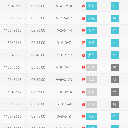
115043671
09:10:00
9+5+7=21
殺
小单
中
115043670
09:05:00
4+5+3=12
殺
大单
中
115043669
09:00:00
5+4+1=10
殺
大双
中
115043668
08:55:00
5+7+5=17
殺
小双
中
115043667
08:50:00
7+2+5=14
殺
大单
中
115043666
08:45:00
3+4+0=7
殺
大双
中
115043665
08:40:00
7+3+2=12
殺
大单
中
115043664
08:35:00
4+0+7=11
殺
小单
错
115043663
08:30:00
9+6+8=23
殺
大单
错
115043662
08:25:00
7+6+3=16
殺
大双
错