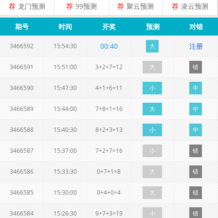
荐
龙门预测
荐
99预测
荐
聚云预测
荐
凌云预测
期号
时间
开奖
预测
对错
00
:
40
注册
3466592
15:54:30
大
3466591
15:51:00
3+2+7=12
大
错
3466590
15:47:30
4+1+6=11
小
中
3466589
15:44:00
7+8+1=16
大
中
3466588
15:40:30
8+2+3=13
小
中
3466587
15:37:00
7+2+7=16
小
错
3466586
15:33:30
0+7+1=8
大
错
3466585
15:30:00
0+4+0=4
大
错
3466584
15:26:30
9+7+3=19
小
错